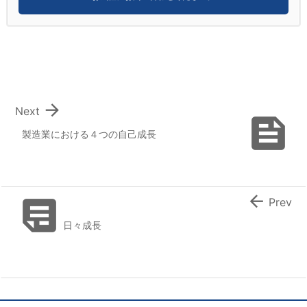

Next

製造業における４つの自己成長


Prev
日々成長