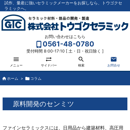
試作、量産に強いセラミックメーカーをお探しなら、トウゴクセ
ラミックへ。
お問い合わせはこちら
0561-48-0780
受付時間 8:00-17:10 [ 土・日・祝日除く ]




メニュー
サイドバー
検索
お問合せ

ホーム
>

コラム
原料開発のセンミツ
ファインセラミックスには、日用品から建築材料、高圧用