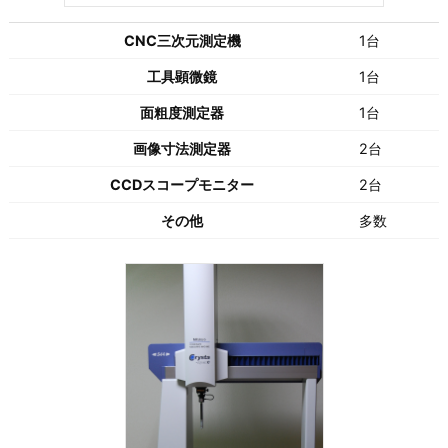
CNC三次元測定機
1台
工具顕微鏡
1台
面粗度測定器
1台
画像寸法測定器
2台
CCDスコープモニター
2台
その他
多数