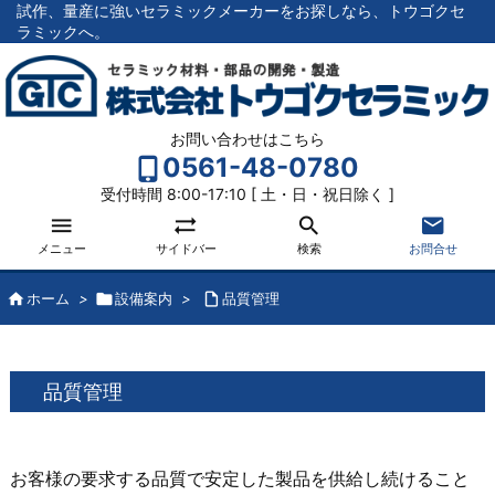
試作、量産に強いセラミックメーカーをお探しなら、トウゴクセ
ラミックへ。
お問い合わせはこちら
0561-48-0780
受付時間 8:00-17:10 [ 土・日・祝日除く ]




メニュー
サイドバー
検索
お問合せ

ホーム
>

設備案内
>

品質管理
品質管理
お客様の要求する品質で安定した製品を供給し続けること