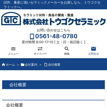
試作、量産に強いセラミックメーカーをお探しなら、トウゴクセ
ラミックへ。
お問い合わせはこちら
0561-48-0780
受付時間 8:00-17:10 [ 土・日・祝日除く ]




メニュー
サイドバー
検索
お問合せ

ホーム
>

会社案内
>

会社概要
会社概要
会社概要