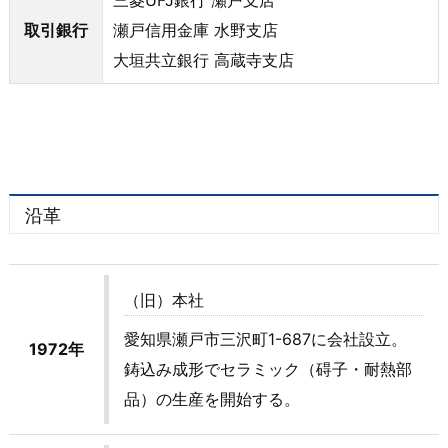
三菱UFJ銀行 瀬戸支店
取引銀行
瀬戸信用金庫 水野支店
大垣共立銀行 高蔵寺支店
沿革
（旧）本社
愛知県瀬戸市三沢町1-687に会社設立。
1972年
鋳込み成形でセラミック（碍子・耐熱部
品）の生産を開始する。