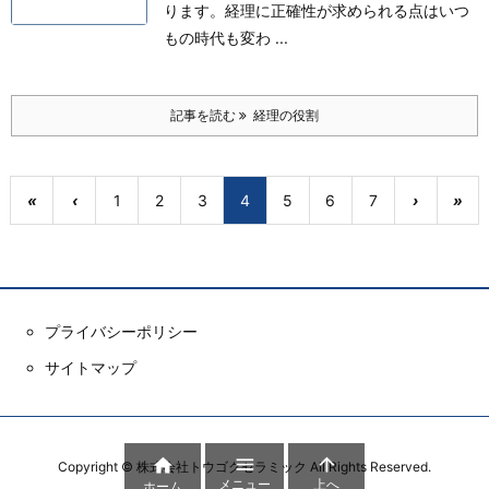
ります。
経理に正確性が求められる点はいつ
もの時代も変わ ...
記事を読む
経理の役割
«
‹
1
2
3
4
5
6
7
›
»
プライバシーポリシー
サイトマップ



Copyright ©
株式会社トウゴクセラミック
All Rights Reserved.
メニュー
上へ
ホーム